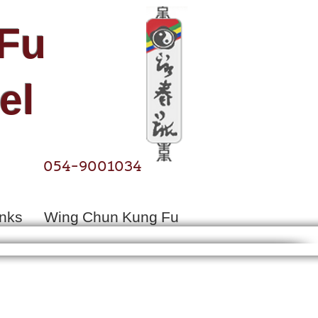
Fu​
el
054-9001034
inks
Wing Chun Kung Fu