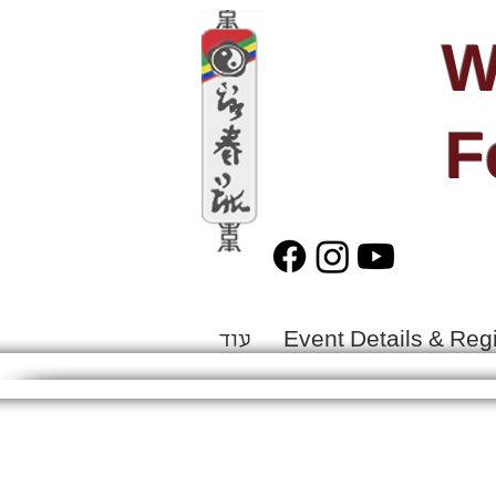
W
F
Event Details & Regi
עוד