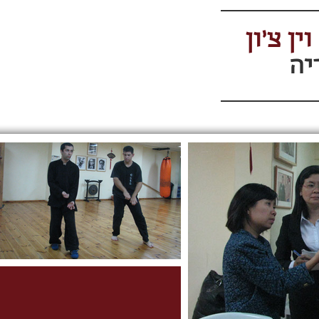
וין צ'ון
יה