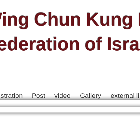
ing Chun Kung 
ederation of Isra
stration
Post
video
Gallery
external l