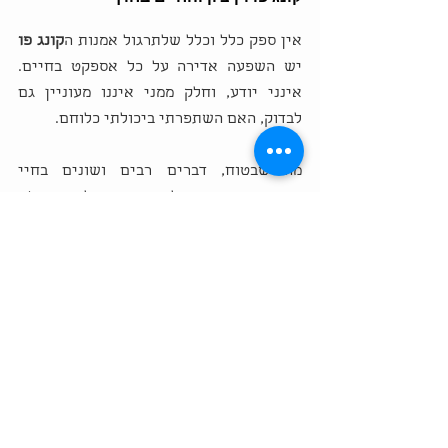
אין ספק כלל וכלל שלתרגול אמנות ה
קונג פו
יש השפעה אדירה על כל אספקט בחיים. 
אינני יודע, וחלק ממני איננו מעוניין גם 
לבדוק, האם השתפרתי ביכולתי כלוחם. 
מה שבטוח, דברים רבים ושונים בחיי 
משתנים, ובהתאם לכיוון שתרגול הווין צ'ון 
מכתיב. הדבר הבולט ביותר אם אפשר בכלל 
להפריד בין מכלול הדברים שהוא אדם, הוא 
יכולת קבלת ההחלטות. קור הרוח המתבקש 
ואף הנובע בטבעיות כשאני מתרגל במועדון 
ממשיך להדהד גם בחיי היום-יום שלי. 
החלטות, בין אם הן לוגיות הדורשות מחשבה, 
ובין אם הן אמוציונאליות הדורשות לב פתוח, 
נעשות בקלילות יחסית, וסדרי העדיפויות 