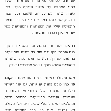
שמוזרם לכיווני מאותה ה"מציאות", שעד 
לפני המפגש עם איגור הייתה מעט, בוא 
נאמר, שונה. עם כל יום שעובר וכל הבנה 
חדשה, אני לומד כמה אינני יודע דבר, וכמה 
התפיסה שלי את המציאות והמציאות כפי 
שהיא אינן בהכרח תואמות. 
רואים את זה בתנועות, בהטיית הגוף, 
בניואנסים הקטנים של כל זווית שמשתנה 
בהתאם לצורך, ולא בהתאם למה שאנחנו 
חושבים שהוא צורך. נשמע מבלבל? ובצדק. 
מאז ומעולם רציתי ללמוד את אמנות ה
קונג 
פו
. כמו כולם פחות או יותר, גם אני ראיתי 
בילדותי סרטים של גיבורי-על מעופפים 
שניצחו אויבים מרושעים במספר מכות 
ומהלכים יפים להפליא. גיבורים אלו מעולם 
לא נפגעו, ואם כן, הרי החלימו מיד, 