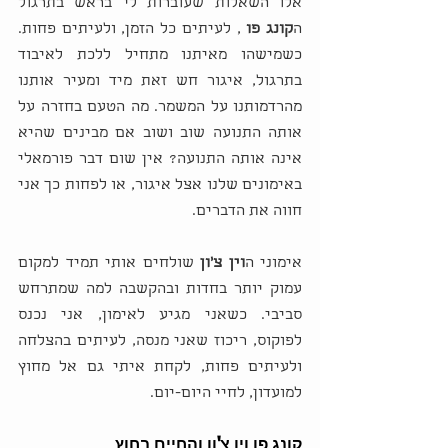
אלו השאלות שעוברות לי בראש בתרגול 
ה
קונג פו
 , לעיתים כל הזמן, ולעיתים פחות. 
כשמישהו מאיתנו מתחיל ללכת לאיבוד 
בתרגול, איגור חש זאת מיד ומעיר אותנו 
מהרדמותנו על המשמר. מה הטעם בחזרה על 
אותה התנועה שוב ושוב אם מבינים שהיא 
אינה אותה התנועה? אין שום דבר פורמאלי 
באימונים שלנו אצל איגור, או לפחות כך אני 
חווה את הדברים.
אימוני ה
וין צ'ון
 שולחים אותי תמיד למקום 
עמוק יותר בחדות ובהקשבה למה שמתרחש 
סביבי. כשאני מגיע לאימון, אני נכנס 
לפוקוס, ריכוז שאני מנסה, לעיתים בהצלחה 
ולעיתים פחות, לקחת איתי גם אל מחוץ 
למועדון, לחיי היום-יום.
קונג פו וין צ'ון והחיים בחוץ