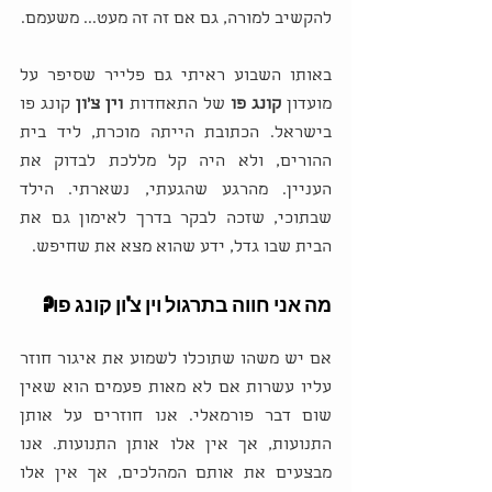
להקשיב למורה, גם אם זה זה מעט... משעמם. 
באותו השבוע ראיתי גם פלייר שסיפר על 
מועדון 
קונג פו
 של התאחדות
 וין צ'ון
 קונג פו 
בישראל. הכתובת הייתה מוכרת, ליד בית 
ההורים, ולא היה קל מללכת לבדוק את 
העניין. מהרגע שהגעתי, נשארתי. הילד 
שבתוכי, שזכה לבקר בדרך לאימון גם את 
הבית שבו גדל, ידע שהוא מצא את שחיפש.
מה אני חווה בתרגול וין צ'ון קונג פו?
אם יש משהו שתוכלו לשמוע את איגור חוזר 
עליו עשרות אם לא מאות פעמים הוא שאין 
שום דבר פורמאלי. אנו חוזרים על אותן 
התנועות, אך אין אלו אותן התנועות. אנו 
מבצעים את אותם המהלכים, אך אין אלו 